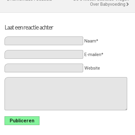
Over Babyvoeding
Laat een reactie achter
Naam*
E-mailen*
Website
Publiceren